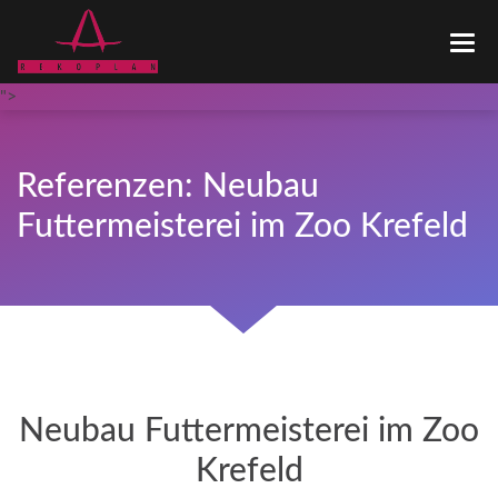
STARTSEITE
LEISTUNGSPROFIL
">
REFERENZEN
KONTAKT
LOGIN
Referenzen: Neubau
Futtermeisterei im Zoo Krefeld
Neubau Futtermeisterei im Zoo
Krefeld