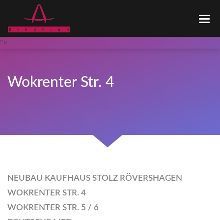
STARTSEITE
LEISTUNGSPROFIL
">
REFERENZEN
KONTAKT
LOGIN
Wokrenter Str. 4
NEUBAU KAUFHAUS STOLZ RÖVERSHAGEN
WOKRENTER STR. 4
WOKRENTER STR. 5 / 6